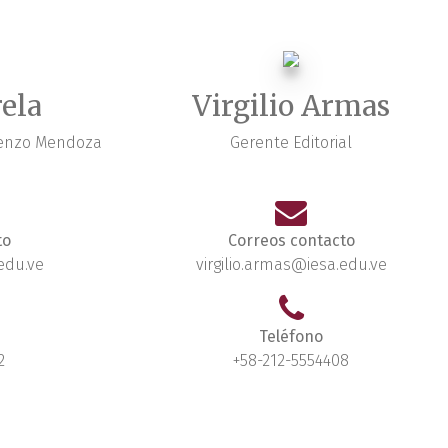
ela
Virgilio Armas
orenzo Mendoza
Gerente Editorial
to
Correos contacto
edu.ve
virgilio.armas@iesa.edu.ve
Teléfono
2
+58-212-5554408