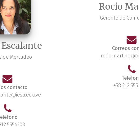
Rocio Ma
Gerente de Comu
 Escalante
Correos con
rocio.martinez@i
e de Mercadeo
Teléfon
+58 212 555
eos contacto
alante@iesa.edu.ve
eléfono
212 5554203