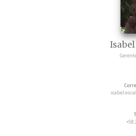
Isabel
Gerent
Corr
isabel.esc
T
+58 