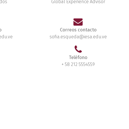
ados
Global Experience Advisor
o
Correos contacto
edu.ve
sofia.esqueda@iesa.edu.ve
Teléfono
+ 58 212 5554559