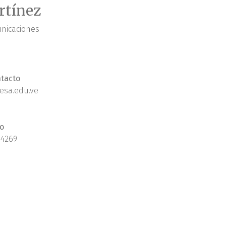
rtínez
nicaciones
tacto
esa.edu.ve
o
 4269