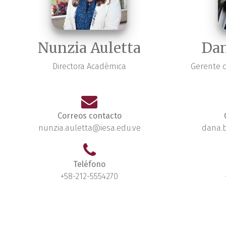
Nunzia Auletta
Da
Directora Académica
Gerente d
Correos contacto
nunzia.auletta@iesa.edu.ve
dana.
Teléfono
+58-212-5554270