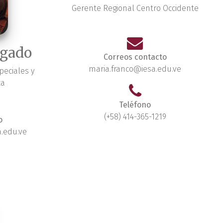
Gerente Regional Centro Occidente
lgado
Correos contacto
maria.franco@iesa.edu.ve
eciales y
ca
Teléfono
(+58) 414-365-1219
o
.edu.ve