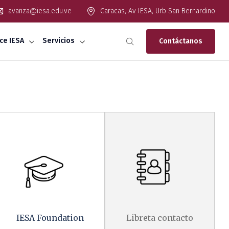
avanza@iesa.edu.ve
Caracas, Av IESA, Urb San Bernardino
ce IESA
Servicios
Contáctanos
IESA Foundation
Libreta contacto