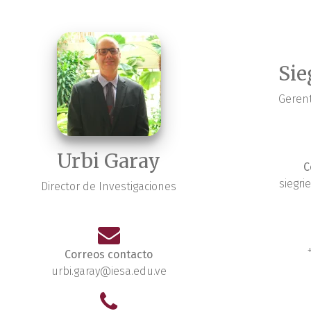
Sie
Gerent
Urbi Garay
C
siegri
Director de Investigaciones
Correos contacto
urbi.garay@iesa.edu.ve