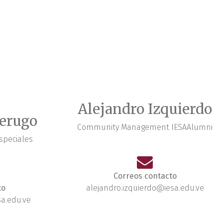
Alejandro Izquierdo
lerugo
Community Management IESAAlumni
speciales
Correos contacto
to
alejandro.izquierdo@iesa.edu.ve
a.edu.ve