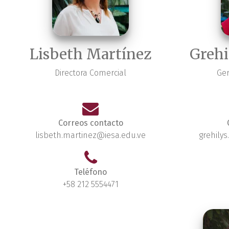
Lisbeth Martínez
Grehi
Directora Comercial
Ger
Correos contacto
lisbeth.martinez@iesa.edu.ve
grehily
Teléfono
+58 212 5554471