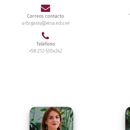
Correos contacto
urbi.garay@iesa.edu.ve
Teléfono
+58-212-5554242