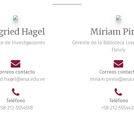
gried Hagel
Miriam Pir
e de Investigaciones
Gerente de la Biblioteca L
Fleury
orreos contacto
Correos contac
ed.hagel@iesa.edu.ve
miriam.pirela@iesa.
Teléfono
Teléfono
+58-212-5554558
+58-212-555443