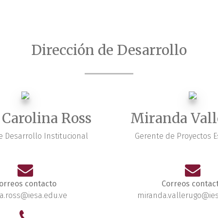
Dirección de Desarrollo
 Carolina Ross
Miranda Val
 Desarrollo Institucional
Gerente de Proyectos E
orreos contacto
Correos contac
a.ross@iesa.edu.ve
miranda.vallerugo@ies