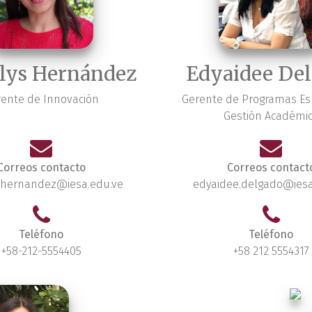
lys Hernández
Edyaidee De
ente de Innovación
Gerente de Programas Esp
Gestión Académi
Correos contacto
Correos contact
s.hernandez@iesa.edu.ve
edyaidee.delgado@iesa
Teléfono
Teléfono
+58-212-5554405
+58 212 5554317