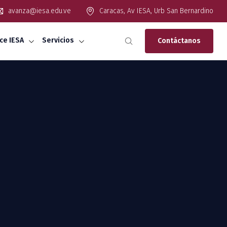
avanza@iesa.edu.ve
Caracas, Av IESA, Urb San Bernardino
ce IESA
Servicios
Contáctanos