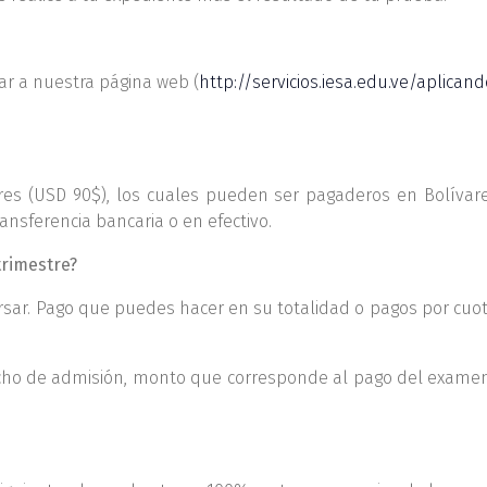
ar a nuestra página web (
http://servicios.iesa.edu.ve/aplican
es (USD 90$), los cuales pueden ser pagaderos en Bolívar
ansferencia bancaria o en efectivo.
trimestre?
cursar. Pago que puedes hacer en su totalidad o pagos por c
recho de admisión, monto que corresponde al pago del exame