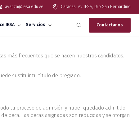
avanza@iesa.edu.ve
Caracas, Av IESA, Urb San Bernardino
ce IESA
Servicios
Contáctanos
untas más frecuentes que se hacen nuestros candidatos.
ede sustituir tu título de pregrado
.
todo tu proceso de admisión y haber quedado admitido.
é de beca. Las becas asignadas son reducidas y se otorgan