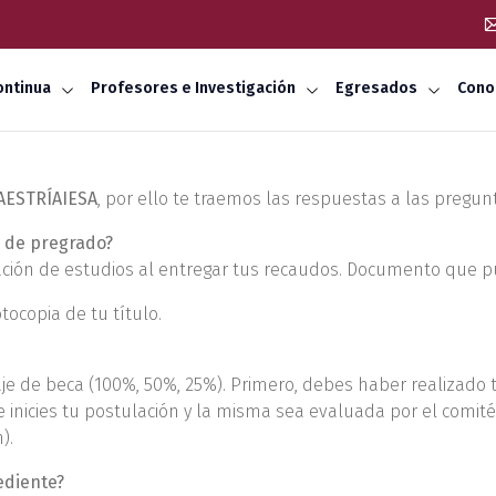
ontinua
Profesores e Investigación
Egresados
Cono
AESTRÍAIESA
, por ello te traemos las respuestas a las preg
o de pregrado?
ción de estudios al entregar tus recaudos. Documento que pu
tocopia de tu título.
e de beca (100%, 50%, 25%). Primero, debes haber realizado 
e inicies tu postulación y la misma sea evaluada por el comit
).
ediente?