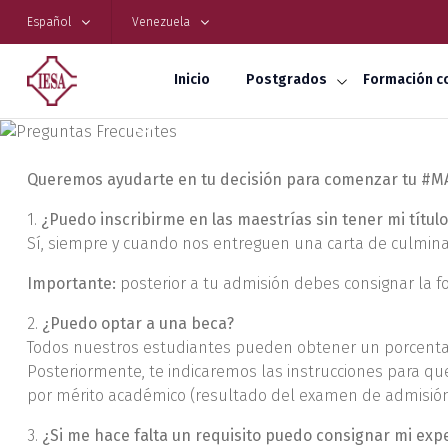
Español
Venezuela
Inicio
Postgrados
Formación c
Preguntas Frecuentes
Queremos ayudarte en tu decisión para comenzar tu #M
1.
¿Puedo inscribirme en las maestrías sin tener mi títul
Sí, siempre y cuando nos entreguen una carta de culmina
Importante:
posterior a tu admisión debes consignar la fo
2.
¿Puedo optar a una beca?
Todos nuestros estudiantes pueden obtener un porcentaj
Posteriormente, te indicaremos las instrucciones para qu
por mérito académico (resultado del examen de admisión
3.
¿Si me hace falta un requisito puedo consignar mi exp