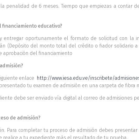
n la penalidad de 6 meses. Tiempo que empiezas a contar d
l financiamiento educativo?
r y entregar oportunamente el formato de solicitud con la i
 (Depósito del monto total del crédito o fiador solidario a 
 de aprobación del financiamiento
 admisión?
siguiente enlace
http://www.iesa.edu.ve/inscribete/admision
esentado tu examen de admisión en una carpeta de fibra m
diente debe ser enviado vía digital al correo de admisiones
oceso de admisión?
ación. Para completar tu proceso de admisión debes presenta
e realice a tu expediente más el resultado de tu prueba.