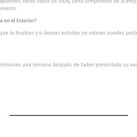
guientes; becas hasta un 100%, carta compromiso de la empre
cumento.
a en el Exterior?
e la finalices y si deseas estudiar en exterior puedes postu
 admisiones una semana después de haber presentado su exa