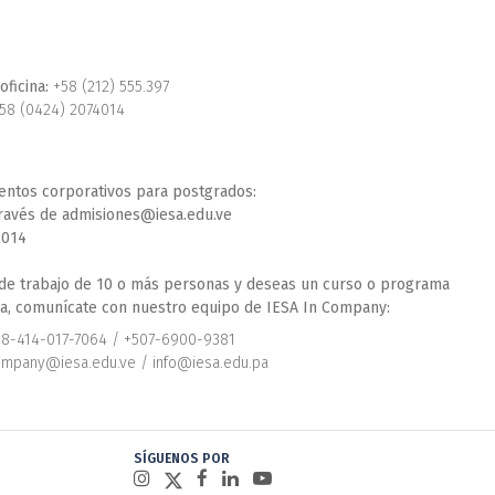
oficina:
+58 (212) 555.397
58 (0424) 2074014
entos corporativos para postgrados:
través de admisiones@iesa.edu.ve
4014
 de trabajo de 10 o más personas y deseas un curso o programa
a, comunícate con nuestro equipo de IESA In Company:
58-414-017-7064 / +507-6900-9381
ompany@iesa.edu.ve / info@iesa.edu.pa
SÍGUENOS POR