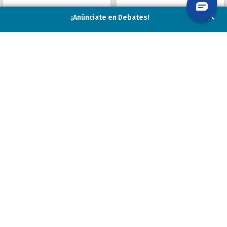
¡Anúnciate en Debates!
VER MÁS
VER MÁS
Estrategias financieras
Programa en gestión de
prácticas para entornos de
proyectos
alto impacto
Presencial
Virtual
Viernes, 28 de agosto de 2026
Lunes, 31 de agosto del 2026
VER MÁS
VER MÁS
Programa para profesionales
Bootcamp de alto rendimiento
en desarrollo
para líderes y equipos
Híbrido
Híbrido