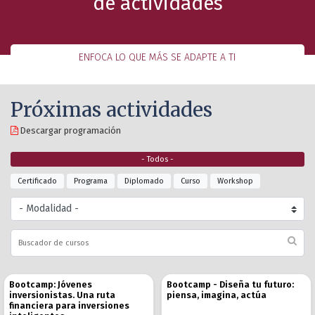
de actividades
ENFOCA LO QUE MÁS SE ADAPTE A TI
Próximas actividades
Descargar programación
- Todos -
Certificado
Programa
Diplomado
Curso
Workshop
Bootcamp: Jóvenes
Bootcamp - Diseña tu futuro:
inversionistas. Una ruta
piensa, imagina, actúa
financiera para inversiones