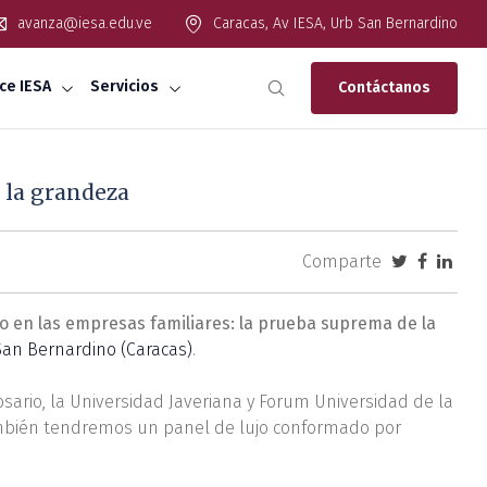
avanza@iesa.edu.ve
Caracas, Av IESA, Urb San Bernardino
ce IESA
Servicios
Contáctanos
 la grandeza
Comparte
go en las empresas familiares: la prueba suprema de la
San Bernardino (Caracas)
.
osario, la Universidad Javeriana y Forum Universidad de la
También tendremos un panel de lujo conformado por