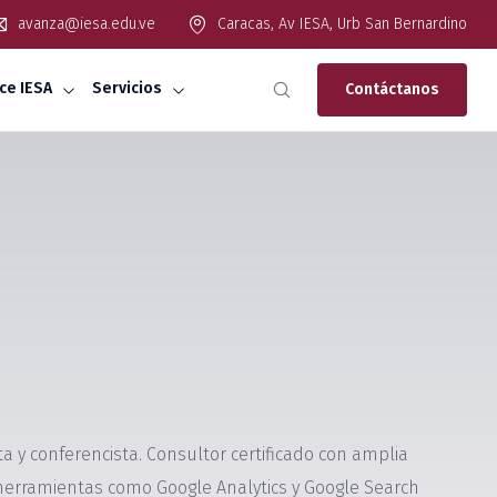
avanza@iesa.edu.ve
Caracas, Av IESA, Urb San Bernardino
ce IESA
Servicios
Contáctanos
ta y conferencista. Consultor certificado con amplia
 herramientas como Google Analytics y Google Search