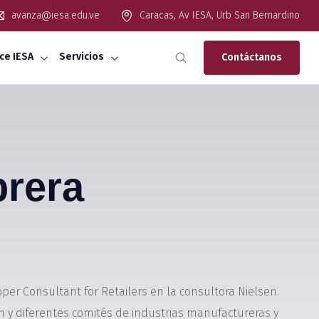
avanza@iesa.edu.ve
Caracas, Av IESA, Urb San Bernardino
ce IESA
Servicios
Contáctanos
brera
er Consultant for Retailers en la consultora Nielsen.
 diferentes comités de industrias manufactureras y