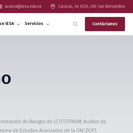
avanza@iesa.edu.ve
Caracas, Av IESA, Urb San Bernardino
ce IESA
Servicios
Contáctanos
mo
inistración de Riesgos de LC/FT/FPADM, Auditor de
ograma de Estudios Avanzados de la ONCDOFT,