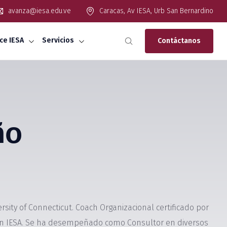
avanza@iesa.edu.ve
Caracas, Av IESA, Urb San Bernardino
ce IESA
Servicios
Contáctanos
ño
rsity of Connecticut. Coach Organizacional certificado por
ción IESA. Se ha desempeñado como Consultor en diversos