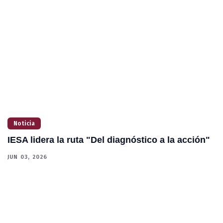
Noticia
IESA lidera la ruta "Del diagnóstico a la acción"
M
l
JUN 03, 2026
El
se
 16
MA